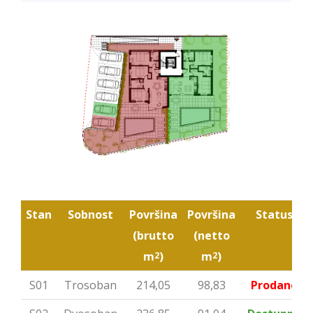
Stan
Sobnost
Površina
Površina
Status
(brutto
(netto
m
)
m
)
2
2
S01
Trosoban
214,05
98,83
Prodano