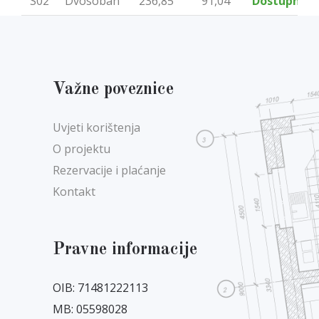
S02
Dvosoban
236,85
91,04
Dostupno
Važne poveznice
Uvjeti korištenja
O projektu
Rezervacije i plaćanje
Kontakt
Pravne informacije
OIB: 71481222113
MB: 05598028