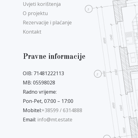
Uvjeti korištenja
O projektu
Rezervacije i plaćanje
Kontakt
Pravne informacije
OIB: 71481222113
MB: 05598028
Radno vrijeme:
Pon-Pet, 07:00 – 17:00
Mobitel:
+38599 / 6314888
Email:
info@mt.estate