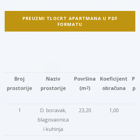
PREUZMI TLOCRT APARTMANA U PDF
FORMATU
Broj
Naziv
Površina
Koeficijent
Pr
prostorije
prostorije
(m
)
obračuna
po
2
1
D. boravak,
23,20
1,00
2
blagovaonica
i kuhinja