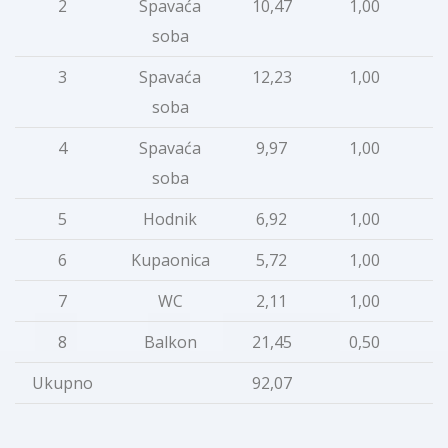
2
Spavaća
10,47
1,00
1
soba
3
Spavaća
12,23
1,00
1
soba
4
Spavaća
9,97
1,00
soba
5
Hodnik
6,92
1,00
6
Kupaonica
5,72
1,00
7
WC
2,11
1,00
8
Balkon
21,45
0,50
1
Ukupno
92,07
8