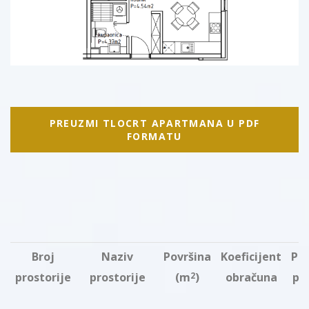
PREUZMI TLOCRT APARTMANA U PDF
FORMATU
Broj
Naziv
Površina
Koeficijent
Pr
prostorije
prostorije
(m
)
obračuna
po
2