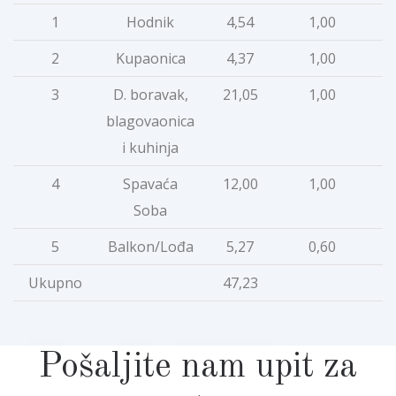
1
Hodnik
4,54
1,00
2
Kupaonica
4,37
1,00
3
D. boravak,
21,05
1,00
2
blagovaonica
i kuhinja
4
Spavaća
12,00
1,00
1
Soba
5
Balkon/Lođa
5,27
0,60
Ukupno
47,23
4
Pošaljite nam upit za