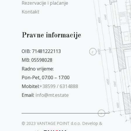
Rezervacije i plaćanje
Kontakt
Pravne informacije
OIB: 71481222113
MB: 05598028
Radno vrijeme:
Pon-Pet, 07:00 – 17:00
Mobitel:
+38599 / 6314888
Email:
info@mt.estate
© 2023 VANTAGE POINT d.o.o. Develop &