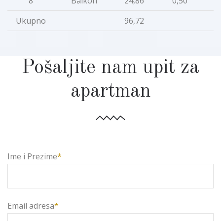
8
Balkon
24,86
0,50
1
Ukupno
96,72
8
Pošaljite nam upit za
apartman
Ime i Prezime
*
Email adresa
*