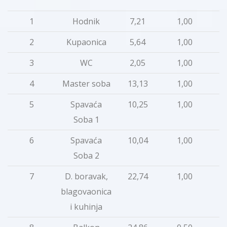
1
Hodnik
7,21
1,00
2
Kupaonica
5,64
1,00
3
WC
2,05
1,00
4
Master soba
13,13
1,00
1
5
Spavaća
10,25
1,00
1
Soba 1
6
Spavaća
10,04
1,00
1
Soba 2
7
D. boravak,
22,74
1,00
2
blagovaonica
i kuhinja