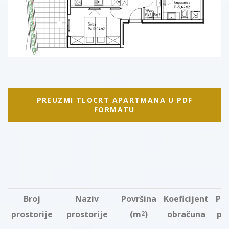
PREUZMI TLOCRT APARTMANA U PDF
FORMATU
Broj
Naziv
Površina
Koeficijent
Pr
prostorije
prostorije
(m
)
obračuna
po
2